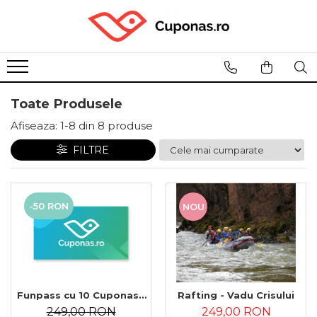
Toate Produsele
Afiseaza:
1-
8
din
8
produse
FILTRE
-50 RON
NOU
Funpass cu 10 Cuponase
Rafting - Vadu Crisului
Universale
249,00 RON
249,00 RON