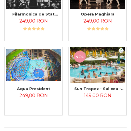
Filarmonica de Stat
Opera Maghiara
„Transilvania”
249,00 RON
249,00 RON
NOU
Aqua President
Sun Tropez - Salicea -
Set de 5 Cuponase
249,00 RON
149,00 RON