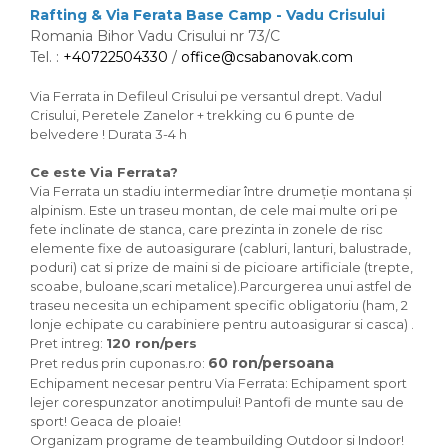
Rafting & Via Ferata Base Camp - Vadu Crisului
Romania Bihor Vadu Crisului nr 73/C
Tel. :
+40722504330
/
office@csabanovak.com
Via Ferrata in Defileul Crisului pe versantul drept. Vadul
Crisului, Peretele Zanelor + trekking cu 6 punte de
belvedere ! Durata 3-4 h
Ce este Via Ferrata?
Via Ferrata un stadiu intermediar între drumeție montana și
alpinism. Este un traseu montan, de cele mai multe ori pe
fete inclinate de stanca, care prezinta in zonele de risc
elemente fixe de autoasigurare (cabluri, lanturi, balustrade,
poduri) cat si prize de maini si de picioare artificiale (trepte,
scoabe, buloane,scari metalice).Parcurgerea unui astfel de
traseu necesita un echipament specific obligatoriu (ham, 2
lonje echipate cu carabiniere pentru autoasigurar si casca) .
Pret intreg:
120 ron/pers
60 ron/persoana
Pret redus prin cuponas.ro:
Echipament necesar pentru Via Ferrata: Echipament sport
lejer corespunzator anotimpului! Pantofi de munte sau de
sport! Geaca de ploaie!
Organizam programe de teambuilding Outdoor si Indoor!