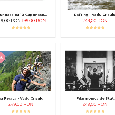
unpass cu 10 Cuponase
Rafting - Vadu Crisulu
Universale
49,00 RON
199,00 RON
249,00 RON
OU
ia Ferata - Vadu Crisului
Filarmonica de Stat
„Transilvania”
249,00 RON
249,00 RON