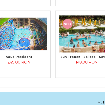
NOU
Aqua President
Sun Tropez - Salicea - Set
Cuponase
249,00 RON
149,00 RON
SU