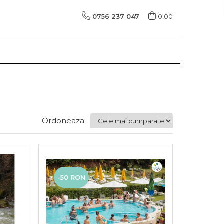
0756 237 047
0,00
Ordoneaza:
-50 RON