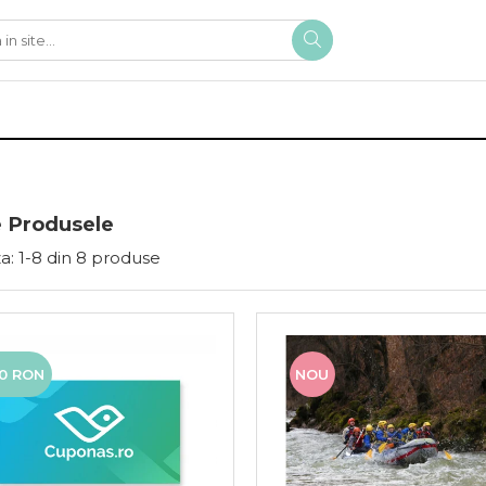
 Produsele
a:
1-
8
din
8
produse
50 RON
NOU