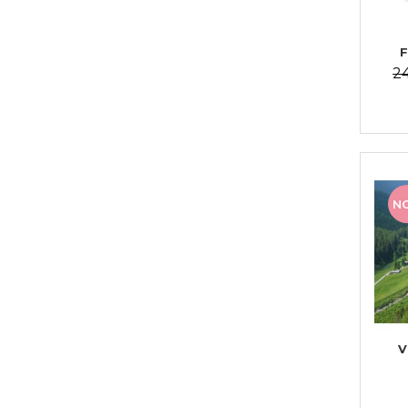
F
2
N
V