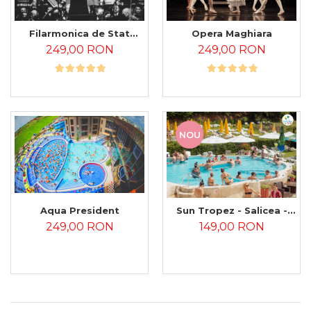
Filarmonica de Stat
Opera Maghiara
„Transilvania”
249,00 RON
249,00 RON
NOU
Aqua President
Sun Tropez - Salicea -
Set de 5 Cuponase
249,00 RON
149,00 RON