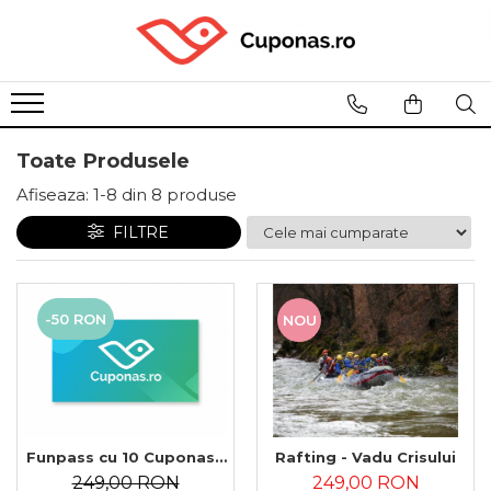
Toate Produsele
Afiseaza:
1-
8
din
8
produse
FILTRE
-50 RON
NOU
Funpass cu 10 Cuponase
Rafting - Vadu Crisului
Universale
249,00 RON
249,00 RON