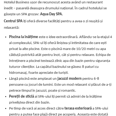
Hotelul Business ușor de recunoscut acesta având un restaurant
inedit – pasarelă deasupra drumului național. În cadrul hotelului se
găsește un SPA grozav:
Aqua Day SPA.
Centrul SPA
îți oferă diverse facilități pentru a avea o zi reușită și
relaxantă:
Piscina la înălțime
este o idee extraordinară. Aflându-se la etajul 4
al complexului, SPA-ul îți oferă liniștea și intimitatea de care ești
privat la alte piscine. Este o piscină mare de 10/20 metri cu apa
călduță potrivită atât pentru înot, cât și pentru relaxare. Echipa de
întreținere a piscinei testează zilnic apa din bazin pentru siguranța
tuturor clienților. La capătul bazinului se găsesc 8 paturi cu
hidromasaj, foarte apreciate de turiști.
Lângă piscină este amplasat un
jacuzzi modern
pentru 6-8
persoane cu jocuri de lumini. Este un mod relaxant si plăcut de a-ți
petrece timpul în jacuzzi, poate și romantic.
Pereții de sticlă
ai SPA-ului îți permit să admiri de la înălțime
priveliștea direct din bazin.
Pe timp de vară ai acces direct către
terasa exterioară
a SPA-ului
pentru a putea face plajă direct pe acoperiș. Aceasta este dotată