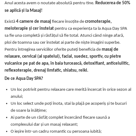
Anul acesta avem o noutate absolută pentru tine.
Reducerea de 50%
se aplică și la Masaj!
Există
4 camere de masaj
fiecare însoțite de
cromoterapie,
meloterapie și cer înstelat
pentru ca experiența ta la Aqua Day SPA
sa fie una completă și răsfățul să fie total. Atunci când ninge afară,
ploi de toamna sau cer înstelat ai parte de niște imagini superbe.
Pentru întregirea serviciilor oferite puteți beneficia de
masaj de
relaxare, cervical (al spatelui), facial, suedez, sportiv, cu pietre
vulcanice pe pat de apa, în baia turcească, detoxifiant, anticelulitic,
reflexoterapie, drenaj limfatic, shiatsu, reiki.
De ce Aqua Day SPA?
Un loc potrivit pentru relaxare care merită încercat în orice sezon al
anului;
Un loc select unde poți înota, stai la plajă pe acoperiș și te bucuri
de soare la înălțime;
Ai parte de un răsfăț complet încercând fiecare saună a
complexului dar și un masaj relaxant;
O ieșire într-un cadru romantic cu persoana iubită;