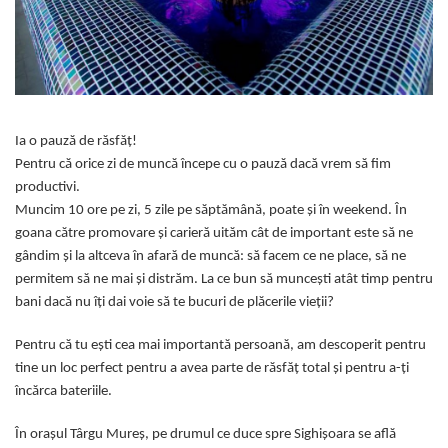
Ia o pauză de răsfăț!
Pentru că orice zi de muncă începe cu o pauză dacă vrem să fim
productivi.
Muncim 10 ore pe zi, 5 zile pe săptămână, poate și în weekend. În
goana către promovare și carieră uităm cât de important este să ne
gândim și la altceva în afară de muncă: să facem ce ne place, să ne
permitem să ne mai și distrăm. La ce bun să muncești atât timp pentru
bani dacă nu îți dai voie să te bucuri de plăcerile vieții?
Pentru că tu ești cea mai importantă persoană, am descoperit pentru
tine un loc perfect pentru a avea parte de răsfăț total și pentru a-ți
încărca bateriile.
În orașul Târgu Mureș, pe drumul ce duce spre Sighișoara se află