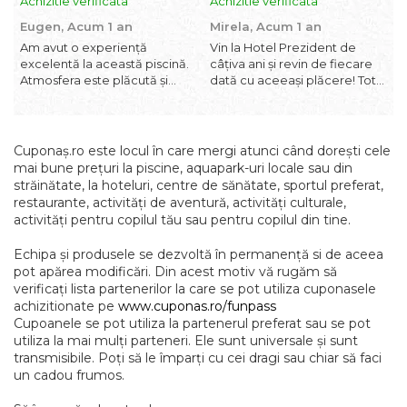
Achizitie verificata
Achizitie verificata
A
Eugen,
Acum 1 an
Mirela,
Acum 1 an
G
Am avut o experiență
Vin la Hotel Prezident de
A
excelentă la această piscină.
câțiva ani și revin de fiecare
î
Atmosfera este plăcută și
dată cu aceeași plăcere! Totul
m
relaxantă, iar curățenia este
este la superlativ – de la
p
impecabilă – totul este bine
cazare, curățenie, până la
c
întreținut, de la vestiare la
mâncare și atmosfera
s
marginea bazinului. Apa are o
generală. Camerele sunt
c
Cuponaș.ro este locul în care mergi atunci când dorești cele
temperatură ideală, iar zona
confortabile și impecabil de
9
mai bune prețuri la piscine, aquapark-uri locale sau din
de îno...
curate. Personalul...
străinătate, la hoteluri, centre de sănătate, sportul preferat,
restaurante, activități de aventură, activități culturale,
activități pentru copilul tău sau pentru copilul din tine.
Echipa și produsele se dezvoltă în permanență si de aceea
pot apărea modificări. Din acest motiv vă rugăm să
verificați lista partenerilor la care se pot utiliza cuponasele
achizitionate pe
www.cuponas.ro/funpass
Cupoanele se pot utiliza la partenerul preferat sau se pot
utiliza la mai mulți parteneri. Ele sunt universale și sunt
transmisibile. Poți să le împarți cu cei dragi sau chiar să faci
un cadou frumos.