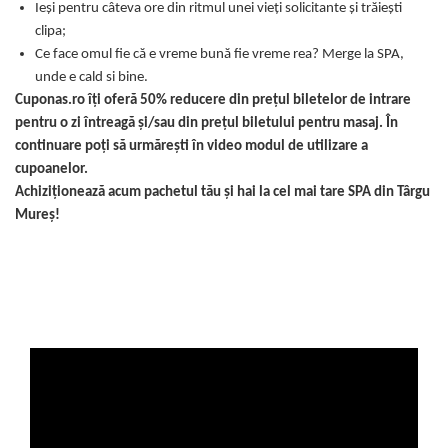
Ieși pentru câteva ore din ritmul unei vieți solicitante și trăiești
clipa;
Ce face omul fie că e vreme bună fie vreme rea? Merge la SPA,
unde e cald si bine.
Cuponas.ro îți oferă 50% reducere din prețul biletelor de intrare
pentru o zi întreagă și/sau din prețul biletului pentru masaj. În
continuare poți să urmărești în video modul de utilizare a
cupoanelor.
Achiziționează acum pachetul tău și hai la cel mai tare SPA din Târgu
Mureș!