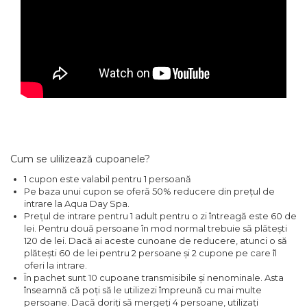
Cum se ulilizează cupoanele?
1 cupon este valabil pentru 1 persoană
Pe baza unui cupon se oferă 50% reducere din prețul de
intrare la Aqua Day Spa.
Prețul de intrare pentru 1 adult pentru o zi întreagă este 60 de
lei. Pentru două persoane în mod normal trebuie să plătești
120 de lei. Dacă ai aceste cunoane de reducere, atunci o să
plătești 60 de lei pentru 2 persoane și 2 cupone pe care îl
oferi la intrare.
În pachet sunt 10 cupoane transmisibile și nenominale. Asta
înseamnă că poți să le utilizezi împreună cu mai multe
persoane. Dacă doriți să mergeți 4 persoane, utilizați