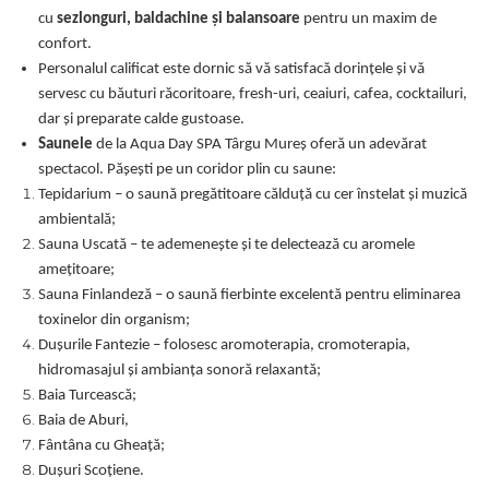
cu
sezlonguri, baldachine și balansoare
pentru un maxim de
confort.
Personalul calificat este dornic să vă satisfacă dorințele și vă
servesc cu băuturi răcoritoare, fresh-uri, ceaiuri, cafea, cocktailuri,
dar și preparate calde gustoase.
Saunele
de la Aqua Day SPA Târgu Mureș oferă un adevărat
spectacol. Pășești pe un coridor plin cu saune:
Tepidarium – o saună pregătitoare călduță cu cer înstelat și muzică
ambientală;
Sauna Uscată – te ademenește și te delectează cu aromele
amețitoare;
Sauna Finlandeză – o saună fierbinte excelentă pentru eliminarea
toxinelor din organism;
Dușurile Fantezie – folosesc aromoterapia, cromoterapia,
hidromasajul și ambianța sonoră relaxantă;
Baia Turcească;
Baia de Aburi,
Fântâna cu Gheață;
Dușuri Scoțiene.